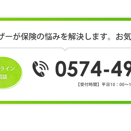
www.sjnk.co.jp/
）
（
https://www.himawari-life.co.jp/
）
i-life.co.jp/
）
、適法で公正な手段により個人情報（個人番号および特定個人
８）の個人番号および特定個人情報を含みます。）の漏えい、
関する取扱規程などの整備および実施体制の整備など、十分な
性・最新性を確保するために適切な措置を講じています。