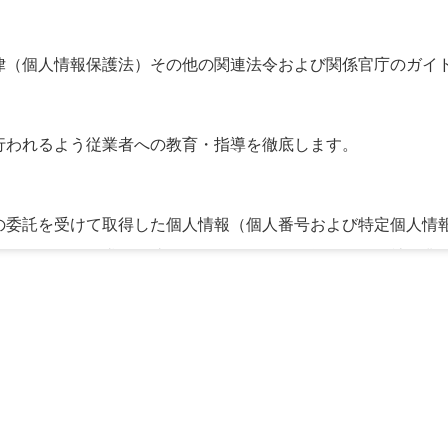
律（個人情報保護法）その他の関連法令および関係官庁のガイ
行われるよう従業者への教育・指導を徹底します。
の委託を受けて取得した個人情報（個人番号および特定個人情
よびこれらに付帯・関連するサービスの提供等の保険会社の業
取引があり、取得した個人情報を取引のある他の保険会社の商
お、その他の目的に利用することはありません。
、相当の関連性を有すると合理的に認められる範囲においての
は弊社のホームページなどにより公表します。 弊社に対し保険
ージ（下記）に記載してあります。