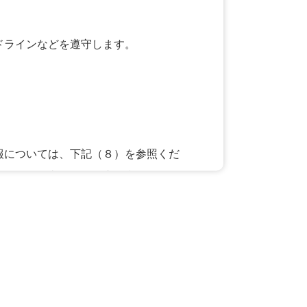
ドラインなどを遵守します。
報については、下記（８）を参照くだ
務の遂行に必要な範囲内で利用しま
品・サービスをご提案するために利用
み行い、その内容をご本人に対し、原
募集業務の委託を行う保険会社の利用