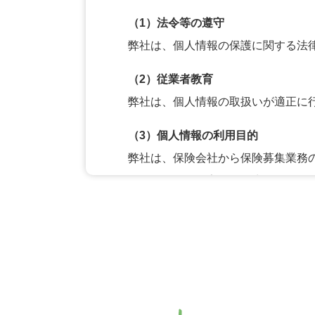
（1）法令等の遵守
弊社は、個人情報の保護に関する法
（2）従業者教育
弊社は、個人情報の取扱いが適正に
（3）個人情報の利用目的
弊社は、保険会社から保険募集業務
さい。）を、損害保険、生命保険お
す。また、弊社は複数の保険会社と
させていただくことがあります。な
上記の利用目的を変更する場合には
則として書面等により通知し、また
目的は、それぞれの会社のホームペ