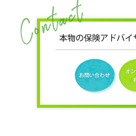
＜弊社と取引のある保険会社＞
損害保険ジャパン株式会社（
https://
SOMPOひまわり生命保険株式会社
第一生命株式会社（
https://www.dai-ich
（4）個人情報の取得
弊社は、業務上必要な範囲で、かつ
ださい。）を取得します。
（5）個人データの安全管理措置
弊社は、取扱う個人データ（下記（
ータの安全管理のため、安全管理に
利用目的の達成に必要とされる正確
（6）個人データの第三者への提供