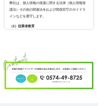
弊社は、個人情報の保護に関する法律（個人情報保
護法）その他の関連法令および関係官庁のガイドラ
インなどを遵守します。
（2）従業者教育
弊社は、個人情報の取扱いが適正に行われるよう従
業者への教育・指導を徹底します。
（3）個人情報の利用目的
弊社は、保険会社から保険募集業務の委託を受けて
取得した個人情報（個人番号および特定個人情報に
ついては、下記（８）を参照ください。）を、損害
保険、生命保険およびこれらに付帯・関連するサー
ビスの提供等の保険会社の業務の遂行に必要な範囲
内で利用します。また、弊社は複数の保険会社と取
引があり、取得した個人情報を取引のある他の保険
会社の商品・サービスをご提案するために利用させ